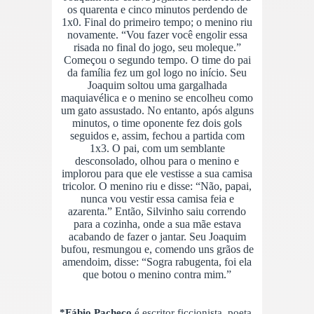
os quarenta e cinco minutos perdendo de
1x0. Final do primeiro tempo; o menino riu
novamente. “Vou fazer você engolir essa
risada no final do jogo, seu moleque.”
Começou o segundo tempo. O time do pai
da família fez um gol logo no início. Seu
Joaquim soltou uma gargalhada
maquiavélica e o menino se encolheu como
um gato assustado. No entanto, após alguns
minutos, o time oponente fez dois gols
seguidos e, assim, fechou a partida com
1x3. O pai, com um semblante
desconsolado, olhou para o menino e
implorou para que ele vestisse a sua camisa
tricolor. O menino riu e disse: “Não, papai,
nunca vou vestir essa camisa feia e
azarenta.” Então, Silvinho saiu correndo
para a cozinha, onde a sua mãe estava
acabando de fazer o jantar. Seu Joaquim
bufou, resmungou e, comendo uns grãos de
amendoim, disse: “Sogra rabugenta, foi ela
que botou o menino contra mim.”
*Fábio Pacheco
é escritor ficcionista, poeta,