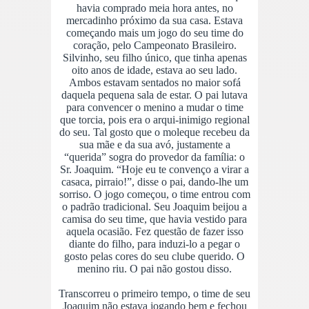
havia comprado meia hora antes, no
mercadinho próximo da sua casa. Estava
começando mais um jogo do seu time do
coração, pelo Campeonato Brasileiro.
Silvinho, seu filho único, que tinha apenas
oito anos de idade, estava ao seu lado.
Ambos estavam sentados no maior sofá
daquela pequena sala de estar. O pai lutava
para convencer o menino a mudar o time
que torcia, pois era o arqui-inimigo regional
do seu. Tal gosto que o moleque recebeu da
sua mãe e da sua avó, justamente a
“querida” sogra do provedor da família: o
Sr. Joaquim. “Hoje eu te convenço a virar a
casaca, pirraio!”, disse o pai, dando-lhe um
sorriso. O jogo começou, o time entrou com
o padrão tradicional. Seu Joaquim beijou a
camisa do seu time, que havia vestido para
aquela ocasião. Fez questão de fazer isso
diante do filho, para induzi-lo a pegar o
gosto pelas cores do seu clube querido. O
menino riu. O pai não gostou disso.
Transcorreu o primeiro tempo, o time de seu
Joaquim não estava jogando bem e fechou