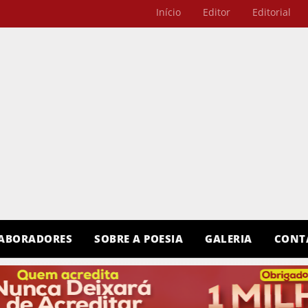
Início
Editor
Editorial
ABORADORES
SOBRE A POESIA
GALERIA
CONT