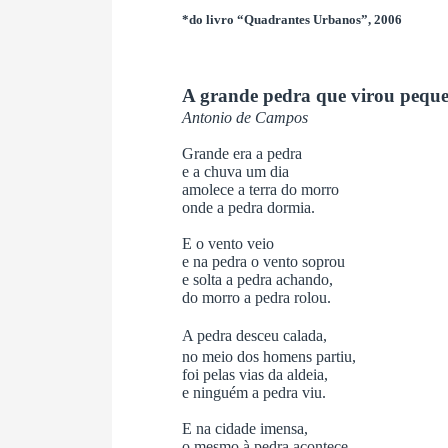
*do livro “Quadrantes Urbanos”, 2006
A grande pedra que virou pequ
Antonio de Campos
Grande era a pedra
e a chuva um dia
amolece a terra do morro
onde a pedra dormia.
E o vento veio
e na pedra o vento soprou
e solta a pedra achando,
do morro a pedra rolou.
A pedra desceu calada,
no meio dos homens partiu,
foi pelas vias da aldeia,
e ninguém a pedra viu.
E na cidade imensa,
o mesmo à pedra acontece