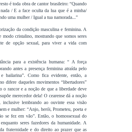
esto é toda obra de cantor brasileiro: “Quando
nada / E a face oculta da lua que é a minha/
do uma mulher / Igual a tua namorada...”
lorização da condição masculina e feminina. A
de modo cristalino, mostrando que somos seres
te de opção sexual, para viver a vida com
tância para a existência humana: “ A força
brando antes a presença feminina atraída pelo
e bailarina”. Como fica evidente, então, a
mo difere daqueles movimentos “libertadores”
o o rancor e a noção de que a liberdade deve
e supõe merecedor dela! O cearense dá a noção
inclusive lembrando ao ouvinte essa visão
em e mulher: “Anjo, herói, Prometeu, poeta e
 não se fez em vão”. Então, o homossexual do
s enquanto seres fazedores da humanidade. A
da fraternidade e do direito ao prazer que as