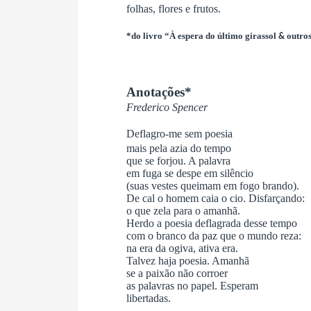
folhas, flores e frutos.
*do livro “À espera do último girassol
outro
&
Anotações*
Frederico Spencer
Deflagro-me sem poesia
mais pela azia do tempo
que se forjou. A palavra
em fuga se despe em silêncio
(suas vestes queimam em fogo brando).
De cal o homem caia o cio. Disfarçando:
o que zela para o amanhã.
Herdo a poesia deflagrada desse tempo
com o branco da paz que o mundo reza:
na era da ogiva, ativa era.
Talvez haja poesia. Amanhã
se a paixão não corroer
as palavras no papel. Esperam
libertadas.