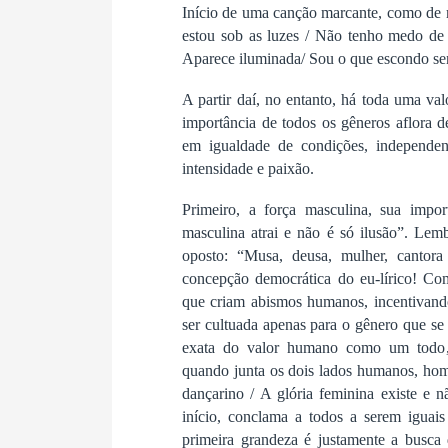
Início de uma canção marcante, como de r
estou sob as luzes / Não tenho medo de 
Aparece iluminada/ Sou o que escondo sen
A partir daí, no entanto, há toda uma va
importância de todos os gêneros aflora 
em igualdade de condições, independen
intensidade e paixão.
Primeiro, a força masculina, sua impor
masculina atrai e não é só ilusão”. Lem
oposto: “Musa, deusa, mulher, cantora 
concepção democrática do eu-lírico! Co
que criam abismos humanos, incentivand
ser cultuada apenas para o gênero que s
exata do valor humano como um todo, 
quando junta os dois lados humanos, hom
dançarino / A glória feminina existe e
início, conclama a todos a serem iguai
primeira grandeza é justamente a busca 