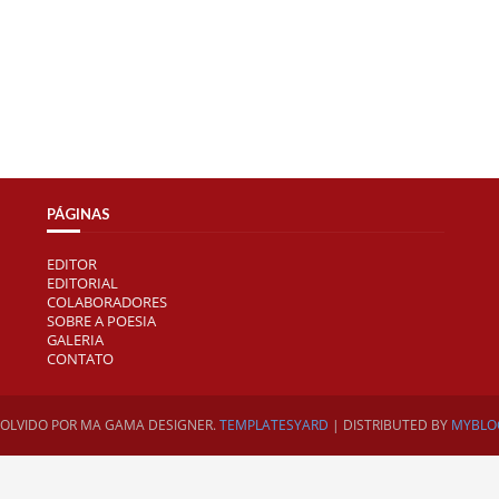
PÁGINAS
EDITOR
EDITORIAL
COLABORADORES
SOBRE A POESIA
GALERIA
CONTATO
VOLVIDO POR
MA GAMA DESIGNER.
TEMPLATESYARD
| DISTRIBUTED BY
MYBLO