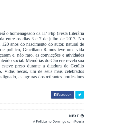
rá o homenageado da 11ª Flip (Festa Literária
zada entre os dias 3 e 7 de julho de 2013. No
 120 anos do nascimento do autor, natural de
ta e político, Graciliano Ramos teve uma vida
laçaram e, não raro, as convicções e atividades
conteúdo social. Memórias do Cárcere revela sua
esteve preso durante a ditadura de Getúlio
. Vidas Secas, um de seus mais celebrados
indignado, as agruras dos retirantes nordestinos
Facebook
NEXT
A Política no Domingo com Poesia