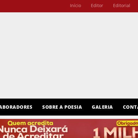
Início
Editor
Editorial
ABORADORES
SOBRE A POESIA
GALERIA
CONT