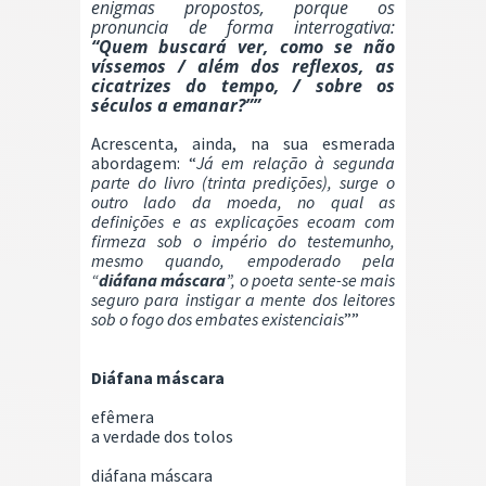
enigmas propostos, porque os
pronuncia de forma interrogativa:
“Quem buscará ver, como se não
víssemos / além dos reflexos, as
cicatrizes do tempo, / sobre os
séculos a emanar?””
Acrescenta, ainda, na sua esmerada
abordagem: “
Já em relação à segunda
parte do livro (trinta predições), surge o
outro lado da moeda, no qual as
definições e as explicações ecoam com
firmeza sob o império do testemunho,
mesmo quando, empoderado pela
“
diáfana máscara
”, o poeta sente-se mais
seguro para instigar a mente dos leitores
sob o fogo dos embates existenciais
””
Diáfana máscara
efêmera
a verdade dos tolos
diáfana máscara