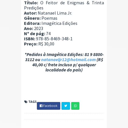
Título:
O Feitor de Enigmas & Trinta
Predições
Autor:
Natanael Lima Jr.
Gênero:
Poemas
Editora:
Imagética Edições
Ano:
2023
Nº de pág:
74
ISBN:
978-85-8469-348-1
Preço:
R$ 30,00
*Pedidos à Imagética Edições: 81 9 8800-
3112 ou
natanaeljr12@hotmail.com
(R$
40,00 c/ frete incluso p/ qualquer
localidade do país)
TAGS
Facebook