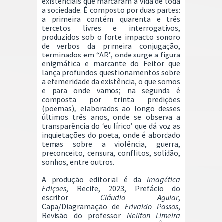
existenciais que marcaram a vida de toda
a sociedade.
É composto por duas partes:
a primeira contém quarenta e três
tercetos livres e interrogativos,
produzidos sob o forte impacto sonoro
de verbos da primeira conjugação,
terminados em “AR”, onde surge a figura
enigmática e marcante do Feitor que
lança profundos questionamentos sobre
a efemeridade da existência, o que somos
e para onde vamos; na segunda é
composta por trinta predições
(poemas), elaborados ao longo desses
últimos três anos, onde se observa a
transparência do ‘eu lírico’ que dá voz as
inquietações do poeta, onde é abordado
temas sobre a violência, guerra,
preconceito, censura, conflitos, solidão,
sonhos, entre outros.
A produção editorial é da
Imagética
Edições
, Recife, 2023, Prefácio do
escritor
Cláudio Aguiar
,
Capa/Diagramação de
Erivaldo Passos
,
Revisão do professor
Neilton Limeira