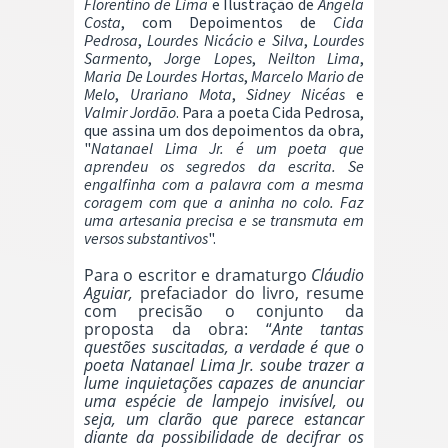
Florentino de Lima
e Ilustração de
Ângela
Costa
, com Depoimentos de
Cida
Pedrosa
,
Lourdes Nicácio e Silva
,
Lourdes
Sarmento
,
Jorge Lopes
,
Neilton Lima
,
Maria De Lourdes Hortas
,
Marcelo Mario de
Melo
,
Urariano Mota
,
Sidney Nicéas
e
Valmir Jordão
. Para a poeta Cida Pedrosa,
que assina um dos depoimentos da obra,
"
Natanael Lima Jr. é um poeta que
aprendeu os segredos da escrita. Se
engalfinha com a palavra com a mesma
coragem com que a aninha no colo. Faz
uma artesania precisa e se transmuta em
versos substantivos
".
Para o escritor e dramaturgo
Cláudio
Aguiar,
prefaciador do livro, resume
com precisão o conjunto da
proposta da obra: “
Ante tantas
questões suscitadas, a verdade é que o
poeta Natanael Lima Jr. soube trazer a
lume inquietações capazes de anunciar
uma espécie de lampejo invisível, ou
seja, um clarão que parece estancar
diante da possibilidade de decifrar os