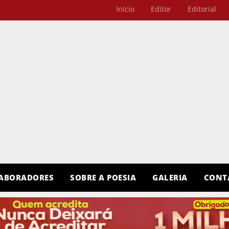
Início
Editor
Editorial
ABORADORES
SOBRE A POESIA
GALERIA
CONT