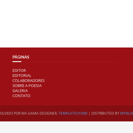
PÁGINAS
EDITOR
EDITORIAL
COLABORADORES
SOBRE A POESIA
GALERIA
CONTATO
VOLVIDO POR
MA GAMA DESIGNER.
TEMPLATESYARD
| DISTRIBUTED BY
MYBLO